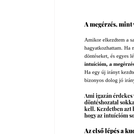
A megérzés, mint 
Amikor elkezdtem a sa
hagyatkozhattam. Ha m
döntéseket, és egyes l
intuícióm, a megérz
Ha egy új irányt kezdt
bizonyos dolog jó irán
Ami igazán érdekes v
döntéshozatal sokkal
kell. Kezdetben azt
hogy az intuícióm s
Az első lépés a ku