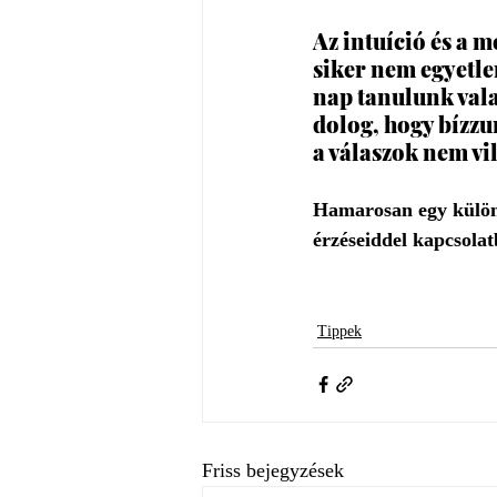
Az intuíció és a 
siker nem egyetle
nap tanulunk vala
dolog, hogy bízz
a válaszok nem vi
Hamarosan egy különl
érzéseiddel kapcsolatb
Tippek
Friss bejegyzések