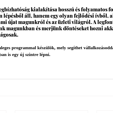
megbízhatóság kialakítása hosszú és folyamatos fo
n lépésből áll, hanem egy olyan fejlődési ívből, 
mi újat magunkról és az üzleti világról. A legfon
unk magunkban és merjünk döntéseket hozni akko
lágosak.
eges programmal készülök, mely segíthet vállalkozásoddal
an is egy új szintre lépni.  