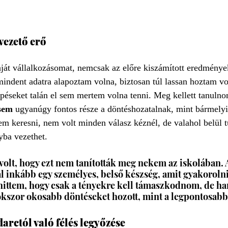
vezető erő
ját vállalkozásomat, nemcsak az előre kiszámított eredménye
indent adatra alapoztam volna, biztosan túl lassan hoztam v
épéseket talán el sem mertem volna tenni. Meg kellett tanuln
ésem
 ugyanúgy fontos része a döntéshozatalnak, mint bármelyi
em keresni, nem volt minden válasz kéznél, de valahol belül 
yba vezethet.
olt, hogy ezt nem tanították meg nekem az iskolában. A
 inkább egy személyes, belső készség, amit gyakorolni 
 hittem, hogy csak a tényekre kell támaszkodnom, de ha
okszor okosabb döntéseket hozott, mint a legpontosab
darctól való félés legyőzése