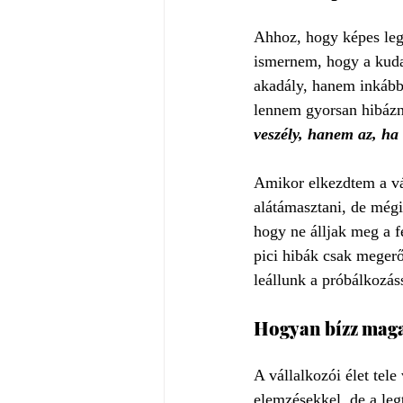
Ahhoz, hogy képes leg
ismernem, hogy a kuda
akadály, hanem inkább 
lennem gyorsan hibázni
veszély, hanem az, h
Amikor elkezdtem a vá
alátámasztani, de mégi
hogy ne álljak meg a f
pici hibák csak megerő
leállunk a próbálkozás
Hogyan bízz maga
A vállalkozói élet tel
elemzésekkel, de a leg