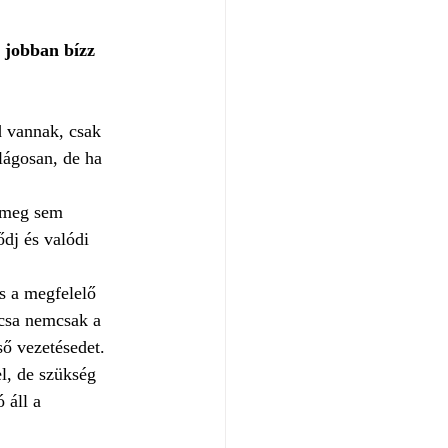
 jobban bízz 
d vannak, csak 
lágosan, de ha 
a meg sem 
dj és valódi 
és a megfelelő 
lcsa nemcsak a 
ő vezetésedet.
l, de szükség 
 áll a 