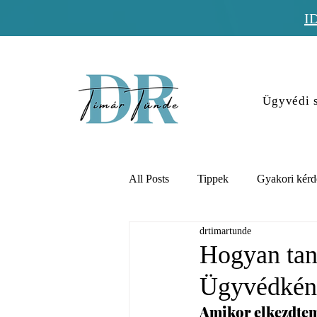
I
Ügyvédi s
All Posts
Tippek
Gyakori kérd
drtimartunde
Hogyan tan
Ügyvédként
Amikor elkezdtem