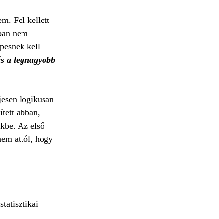
. Fel kellett 
ában nem 
pesnek kell 
ás a legnagyobb 
jesen logikusan 
tett abban, 
kbe. Az első 
nem attól, hogy 
tatisztikai 