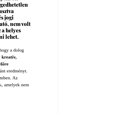
gedhetetlen 
asztva 
s jogi 
tó, nem volt 
a helyes 
i lehet.
hogy a dolog 
 kreatív, 
lőre 
ánt eredményt. 
imben. Az 
ők, amelyek nem 