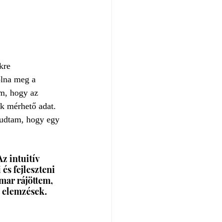
kre 
olna meg a 
om, hogy az 
k mérhető adat. 
tudtam, hogy egy 
z intuitív 
és fejleszteni 
mar rájöttem, 
b elemzések.