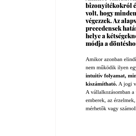
bizonyítékokról é
volt, hogy minden
végezzek. Az alapv
precedensek hatá
helye a kétségekn
módja a döntéshoz
Amikor azonban elindí
nem működik ilyen egy
intuitív folyamat, mi
kiszámítható.
 A jogi
A vállalkozásomban a t
emberek, az érzelmek,
mérhetők vagy számolh