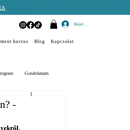
RA
Bejelentkezés
ment kurzus
Blog
Kapcsolat
rogram
Gondolataim
n? -
yekről, 