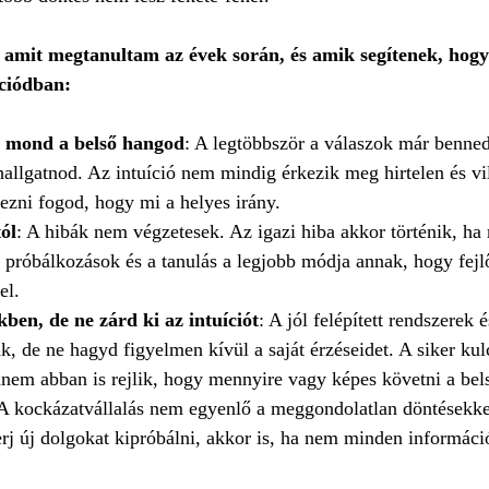
, amit megtanultam az évek során, és amik segítenek, hogy
ciódban:
t mond a belső hangod
: A legtöbbször a válaszok már benne
hallgatnod. Az intuíció nem mindig érkezik meg hirtelen és vi
rezni fogod, hogy mi a helyes irány.
ól
: A hibák nem végzetesek. Az igazi hiba akkor történik, h
 próbálkozások és a tanulás a legjobb módja annak, hogy fejlő
el.
ben, de ne zárd ki az intuíciót
: A jól felépített rendszerek 
k, de ne hagyd figyelmen kívül a saját érzéseidet. A siker ku
nem abban is rejlik, hogy mennyire vagy képes követni a bels
 A kockázatvállalás nem egyenlő a meggondolatlan döntésekke
rj új dolgokat kipróbálni, akkor is, ha nem minden információ