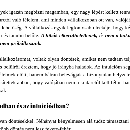
yek igazán megbízni magamban, egy nagy lépést kellett tennem
rctól való félelem, ami minden vállalkozóban ott van, valój
lehetőség. A vállalkozás egyik legfontosabb leckéje, hogy ké
 és tanulni belőle. 
A hibák elkerülhetetlenek, és nem a buk
a nem próbálkozunk.
llalkozásomat, voltak olyan döntések, amiket nem tudtam tel
s belülről éreztem, hogy jó irányba haladok. Az intuícióm segí
élelmek előtt, hanem bátran belevágjak a bizonytalan helyzete
sítettek abban, hogy valójában nem a kudarctól kell félni, ha
sal.
dban és az intuíciódban?
e van döntésekkel. Néhányat kényelmesen alá tudsz támasztani s
több döntés nem lesz fekete-fehér. 