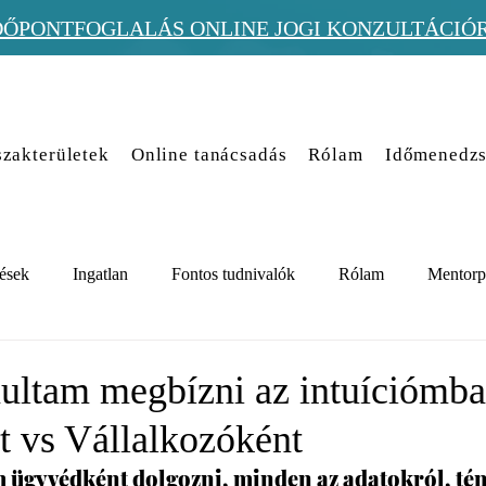
DŐPONTFOGLALÁS ONLINE JOGI KONZULTÁCIÓ
zakterületek
Online tanácsadás
Rólam
Időmenedzs
ések
Ingatlan
Fontos tudnivalók
Rólam
Mentorp
ultam megbízni az intuíciómba
 vs Vállalkozóként
 ügyvédként dolgozni, minden az adatokról, tén