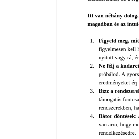
Itt van néhány dolog
magadban és az intuí
Figyeld meg, mi
figyelmesen kell 
nyitott vagy rá, é
Ne félj a kudarct
próbálod. A gyors
eredményeket érj 
Bízz a rendszerek
támogatás fontosa
rendszerekben, ha
Bátor döntések
:
van arra, hogy me
rendelkezésedre.