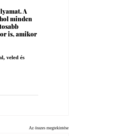
lyamat. A 
ahol minden 
tosabb 
r is, amikor 
, veled és 
Az összes megtekintése