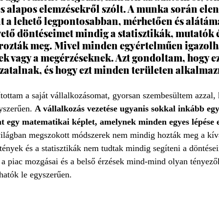
s alapos elemzésekről szólt. A munka során elen
t a lehető legpontosabban, mérhetően és alátám
ető döntéseimet mindig a statisztikák, mutatók é
rozták meg. Mivel minden egyértelműen igazolha
ek vagy a megérzéseknek. Azt gondoltam, hogy ez 
atalnak, és hogy ezt minden területen alkalmazn
tottam a saját vállalkozásomat, gyorsan szembesültem azzal, 
szerűen. 
A vállalkozás vezetése ugyanis sokkal inkább egy
nt egy matematikai képlet, amelynek minden egyes lépése e
 világban megszokott módszerek nem mindig hozták meg a kív
ények és a statisztikák nem tudtak mindig segíteni a döntése
 a piac mozgásai és a belső érzések mind-mind olyan tényez
atók le egyszerűen.