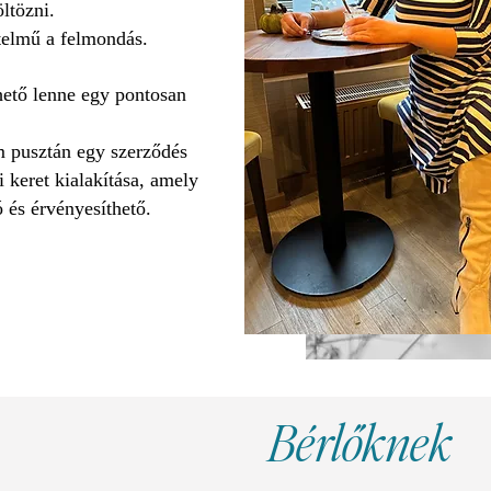
ltözni.
telmű a felmondás.
hető lenne egy pontosan
m pusztán egy szerződés
 keret kialakítása, amely
 és érvényesíthető.
Bérlőknek