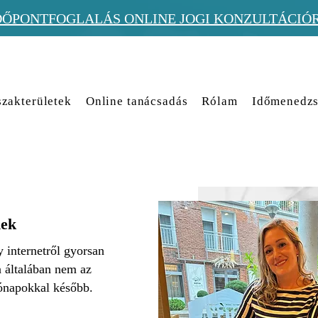
DŐPONTFOGLALÁS ONLINE JOGI KONZULTÁCIÓ
zakterületek
Online tanácsadás
Rólam
Időmenedzs
nek
y internetről gyorsan
a általában nem az
hónapokkal később.