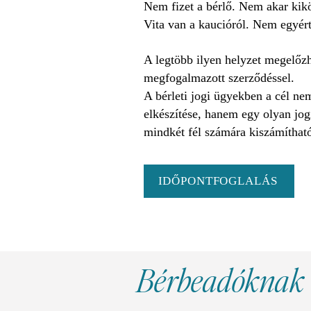
Nem fizet a bérlő. Nem akar kikö
Vita van a kaucióról. Nem egyér
A legtöbb ilyen helyzet megelőz
megfogalmazott szerződéssel.
A bérleti jogi ügyekben a cél ne
elkészítése, hanem egy olyan jogi
mindkét fél számára kiszámítható
IDŐPONTFOGLALÁS
Bérbeadóknak