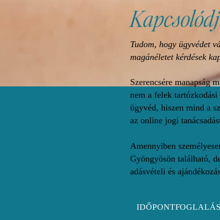
Kapcsolódj
Tudom, hogy ügyvédet vá
magánéletet kérdések kap
Szerencsére manapság má
nem a felek tartózkodási
ügyvéd, hiszen mind a sz
az online jogi tanácsadás
Amennyiben személyesen 
Gyöngyösön található, de
adásvételi és ajándékozá
IDŐPONTFOGLALÁ