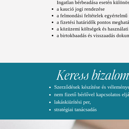
Ingatlan bérbeadása esetén különös
a kaució jogi rendezése
a felmondási feltételek egyértelmű
a fizetési határidők pontos meghat
a közüzemi költségek és használati
a birtokbaadás és visszaadás doku
Keress bizalo
Szerződések készítése és vélemény
nem fizető bérlővel kapcsolatos elj
lakáskiürítési per,
stratégiai tanácsadás