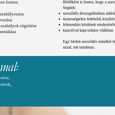
en fontos:
Bérlőként is fontos, hogy a szer
Segítek:
szerződés átvizsgálásában aláírás
 szabályozása
tisztességtelen feltételek kiszűr
ározása
felmondási kérdések rendezésé
 szabályok rögzítése
kaucióval kapcsolatos vitákban
mentálása
Egy bérleti szerződés mindkét fe
azzal, mit tartalmaz.
mmal:
ezése,
árások,