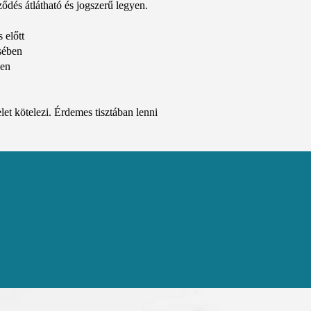
ződés átlátható és jogszerű legyen.
 előtt
ésében
ben
let kötelezi. Érdemes tisztában lenni