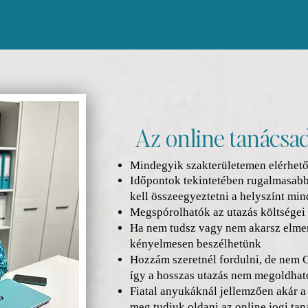
Az online tanácsad
Mindegyik szakterületemen elérhet
Időpontok tekintetében rugalmasabb
kell összeegyeztetni a helyszínt mi
Megspórolhatók az utazás költségei
Ha nem tudsz vagy nem akarsz elmen
kényelmesen beszélhetünk
Hozzám szeretnél fordulni, de nem 
így a hosszas utazás nem megoldhat
Fiatal anyukáknál jellemzően akár a 
meg tudjuk oldani az online jogi tan