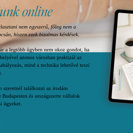
unk online
lasztani nem egyszerű, főleg nem a
csán, hiszen ezek bizalmas kérdések.
r a legtöbb ügyben nem okoz gondot, ha
 helyével azonos városban praktizál az
abályozás, mind a technika lehetővé teszi
t.
szeretnél találkozni az irodám
 Budapesten és országszerte vállalok
si ügyeket.
S