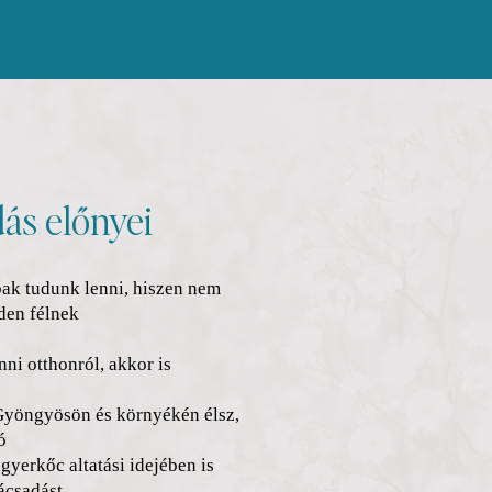
ás előnyei
ő
ak tudunk lenni, hiszen nem
nden félnek
ni otthonról, akkor is
Gyöngyösön és környékén élsz,
ó
gyerkőc altatási idejében is
ácsadást