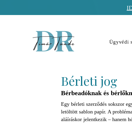
I
Ügyvédi s
Bérleti jog
Bérbeadóknak és bérlők
Egy bérleti szerződés sokszor eg
letöltött sablon papír. A problém
aláíráskor jelentkezik – hanem 