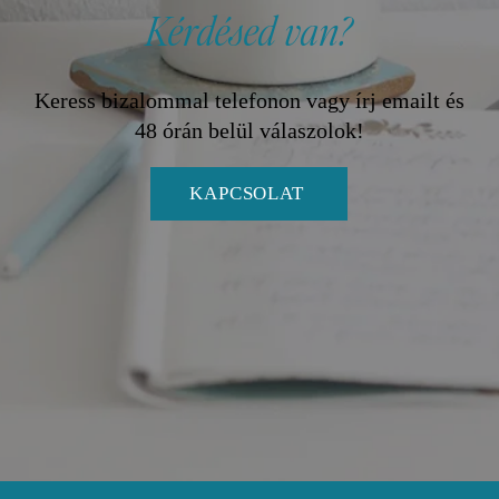
Kérdésed van?
Keress bizalommal telefonon vagy írj emailt és
48 órán belül válaszolok!
KAPCSOLAT