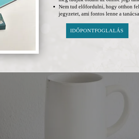
Nem tud előfordulni, hogy otthon fel
jegyzetet, ami fontos lenne a tanács
IDŐPONTFOGLALÁS