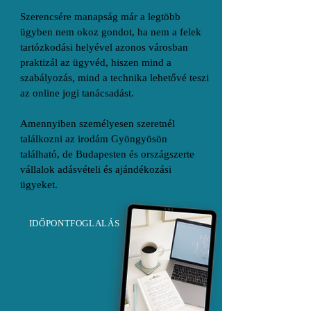
Szerencsére manapság már a legtöbb
ügyben nem okoz gondot, ha nem a felek
tartózkodási helyével azonos városban
praktizál az ügyvéd, hiszen mind a
szabályozás, mind a technika lehetővé teszi
az online jogi tanácsadást.
Amennyiben személyesen szeretnél
találkozni az irodám Gyöngyösön
található, de Budapesten és országszerte
vállalok adásvételi és ajándékozási
ügyeket.
IDŐPONTFOGLALÁS