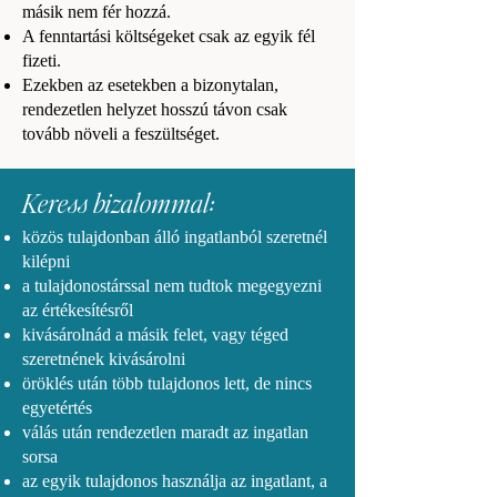
másik nem fér hozzá.
A fenntartási költségeket csak az egyik fél
fizeti.
Ezekben az esetekben a bizonytalan,
rendezetlen helyzet hosszú távon csak
tovább növeli a feszültséget.
Keress bizalommal:
közös tulajdonban álló ingatlanból szeretnél
kilépni
a tulajdonostárssal nem tudtok megegyezni
az értékesítésről
kivásárolnád a másik felet, vagy téged
szeretnének kivásárolni
öröklés után több tulajdonos lett, de nincs
egyetértés
válás után rendezetlen maradt az ingatlan
sorsa
az egyik tulajdonos használja az ingatlant, a