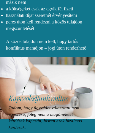
másik nem
a költségeket csak az egyik fél fizeti
használati díjat szeretnél érvényesíteni
peres úton kell rendezni a közös tulajdon
megszüntetését
A közös tulajdon nem kell, hogy tartós
konfliktus maradjon – jogi úton rendezhető.
Kapcsolódjunk online
Tudom, hogy ügyvédet választani nem
egyszerű, főleg nem a magánéletet
kérdések kapcsán, hiszen ezek bizalmas
kérdések.