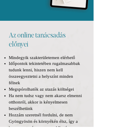
Az online tanácsadás
előnyei
Mindegyik szakterületemen elérhető
Időpontok tekintetében rugalmasabbak
tudunk lenni, hiszen nem kell
összeegyeztetni a helyszínt minden
félnek
Megspórolhatók az utazás költségei
Ha nem tudsz vagy nem akarsz elmenni
otthonról, akkor is kényelmesen
beszélhetünk
Hozzám szeretnél fordulni, de nem
Gyöngyösön és környékén élsz, így a
hosszas utazás nem megoldható