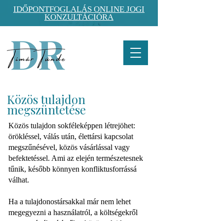
IDŐPONTFOGLALÁS ONLINE JOGI
KONZULTÁCIÓRA
Közös tulajdon
megszüntetése
Közös tulajdon sokféleképpen létrejöhet:
örökléssel, válás után, élettársi kapcsolat
megszűnésével, közös vásárlással vagy
befektetéssel. Ami az elején természetesnek
tűnik, később könnyen konfliktusforrássá
válhat.
Ha a tulajdonostársakkal már nem lehet
megegyezni a használatról, a költségekről