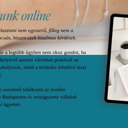
unk online
lasztani nem egyszerű, főleg nem a
csán, hiszen ezek bizalmas kérdések.
r a legtöbb ügyben nem okoz gondot, ha
 helyével azonos városban praktizál az
abályozás, mind a technika lehetővé teszi
t.
szeretnél találkozni az irodám
 Budapesten és országszerte vállalok
si ügyeket.
S