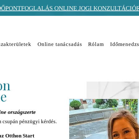
DŐPONTFOGLALÁS ONLINE JOGI KONZULTÁCIÓ
zakterületek
Online tanácsadás
Rólam
Időmenedzs
on
se
ne országszerte
m csupán pénzügyi kérdés.
az Otthon Start