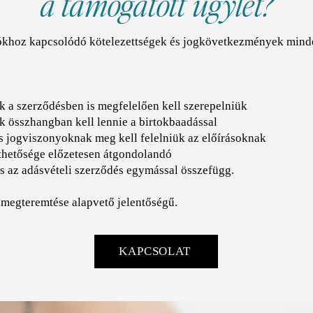
a támogatott ügylet?
ókhoz kapcsolódó kötelezettségek és jogkövetkezmények mind
ek a szerződésben is megfelelően kell szerepelniük
k összhangban kell lennie a birtokbaadással
s jogviszonyoknak meg kell felelniük az előírásoknak
esíthetősége előzetesen átgondolandó
s az adásvételi szerződés egymással összefügg.
 megteremtése alapvető jelentőségű.
KAPCSOLAT