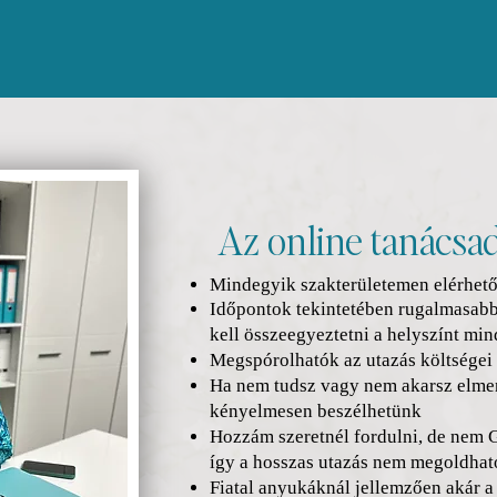
Az online tanácsad
Mindegyik szakterületemen elérhet
Időpontok tekintetében rugalmasabb
kell összeegyeztetni a helyszínt mi
Megspórolhatók az utazás költségei
Ha nem tudsz vagy nem akarsz elmen
kényelmesen beszélhetünk
Hozzám szeretnél fordulni, de nem 
így a hosszas utazás nem megoldhat
Fiatal anyukáknál jellemzően akár a 