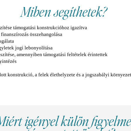
Miben segíthetek?
zítése támogatási konstrukcióhoz igazítva
s finanszírozás összehangolása
sgálata
gyletek jogi lebonyolítása
zítése, amennyiben támogatási feltételek érintettek
yintézés
ott konstrukció, a felek élethelyzete és a jogszabályi környeze
Miért igényel külön figyelme