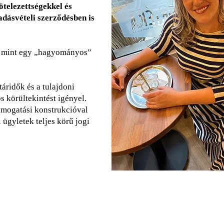
ötelezettségekkel és
adásvételi szerződésben is
k, mint egy „hagyományos”
táridők és a tulajdoni
 körültekintést igényel.
ámogatási konstrukcióval
 ügyletek teljes körű jogi