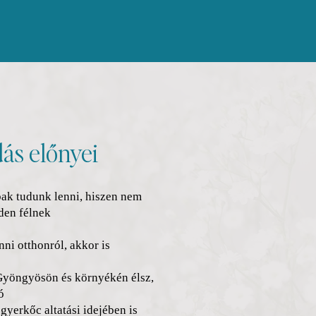
ás előnyei
ő
ak tudunk lenni, hiszen nem
nden félnek
ni otthonról, akkor is
Gyöngyösön és környékén élsz,
ó
gyerkőc altatási idejében is