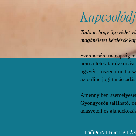
Kapcsolódj
Tudom, hogy ügyvédet vá
magánéletet kérdések kap
Szerencsére manapság má
nem a felek tartózkodási
ügyvéd, hiszen mind a sz
az online jogi tanácsadás
Amennyiben személyesen 
Gyöngyösön található, de
adásvételi és ajándékozá
IDŐPONTFOGLALÁ