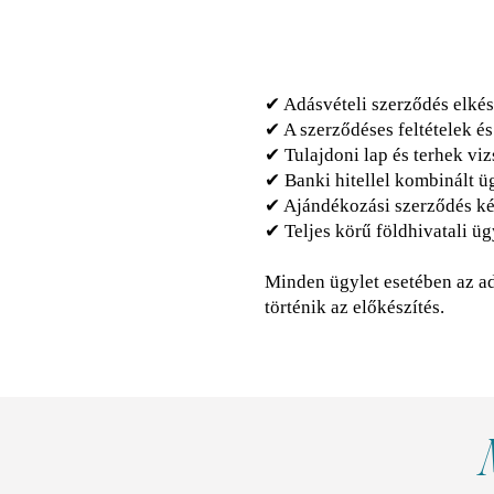
✔ Adásvételi szerződés elkés
✔ A szerződéses feltételek é
✔ Tulajdoni lap és terhek viz
✔ Banki hitellel kombinált ü
✔ Ajándékozási szerződés kés
✔ Teljes körű földhivatali üg
Minden ügylet esetében az ad
történik az előkészítés.