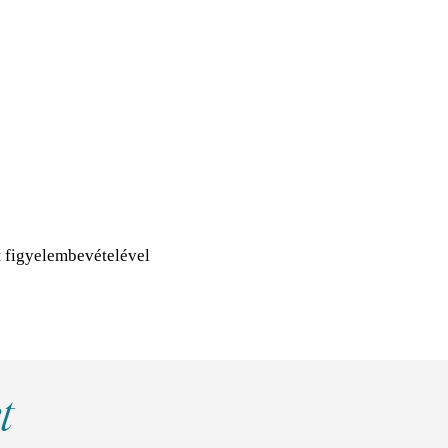
t figyelembevételével
t