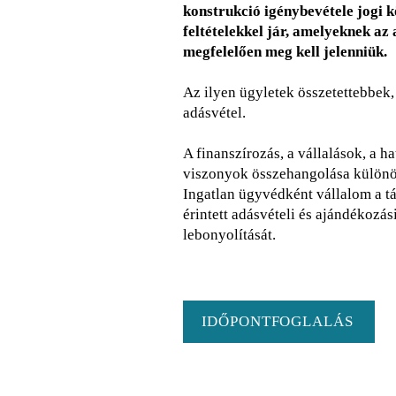
konstrukció igénybevétele jogi k
feltételekkel jár, amelyeknek az 
megfelelően meg kell jelenniük.
Az ilyen ügyletek összetettebbe
adásvétel.
A finanszírozás, a vállalások, a ha
viszonyok összehangolása különös
Ingatlan ügyvédként vállalom a t
érintett adásvételi és ajándékozási
lebonyolítását.
IDŐPONTFOGLALÁS