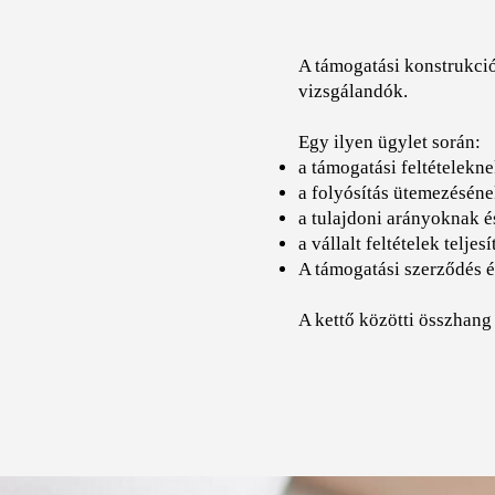
A támogatási konstrukci
vizsgálandók.
Egy ilyen ügylet során:
a támogatási feltételekn
a folyósítás ütemezéséne
a tulajdoni arányoknak é
a vállalt feltételek telj
A támogatási szerződés é
A kettő közötti összhang