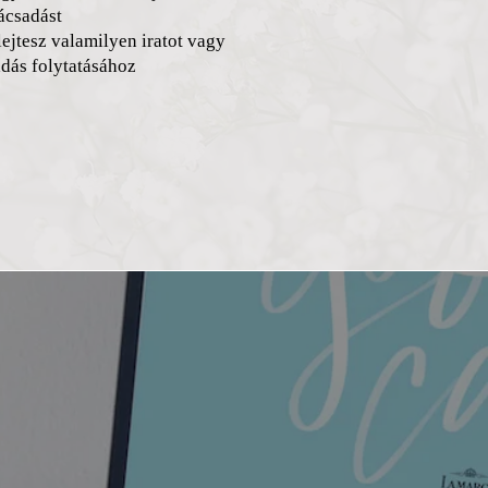
ácsadást
ejtesz valamilyen iratot vagy
adás folytatásához