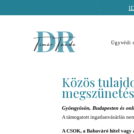
I
Ügyvédi s
Közös tulajd
megszüneté
Gyöngyösön, Budapesten és onli
A támogatott ingatlanvásárlás ne
A CSOK, a Babaváró hitel vagy 